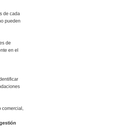
as de cada
 no pueden
tes de
nte en el
dentificar
endaciones
o comercial,
 gestión