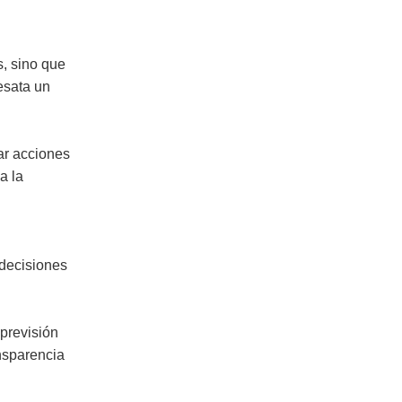
s, sino que
esata un
tar acciones
a la
 decisiones
 previsión
nsparencia