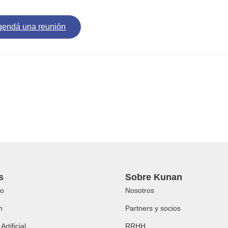
gendá una reunión
s
Sobre Kunan
o
Nosotros
h
Partners y socios
Artificial
RRHH