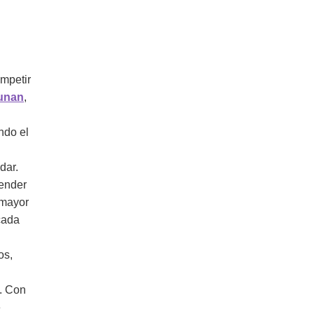
mpetir
unan
,
ndo el
dar.
tender
 mayor
cada
os,
s. Con
e