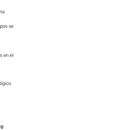
 ha
ipos se
s en el
lógico
ng