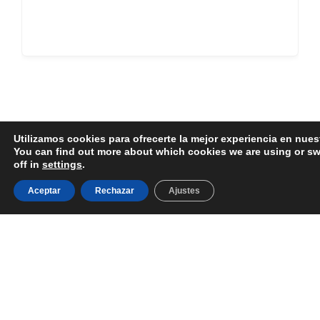
Utilizamos cookies para ofrecerte la mejor experiencia en nues
You can find out more about which cookies we are using or s
off in
settings
.
¡Tu logo luciría muy bien aquí!
Aceptar
Rechazar
Ajustes