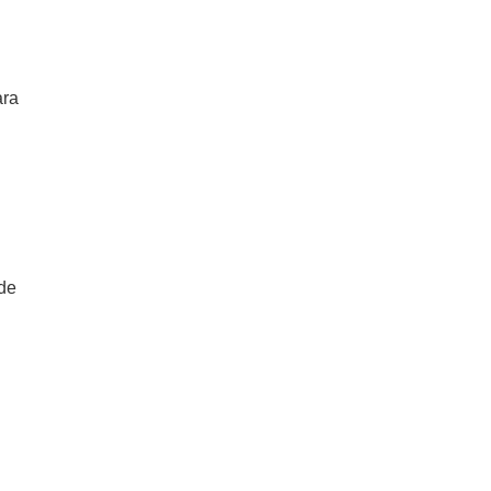
ara
 de