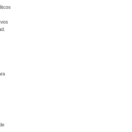
íticos
ivos
ad.
ara
 de