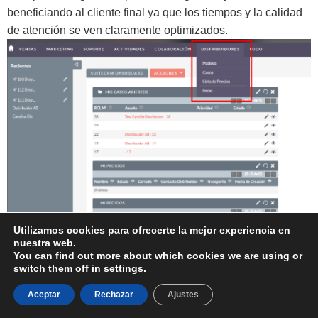
beneficiando al cliente final ya que los tiempos y la calidad
de atención se ven claramente optimizados.
Utilizamos cookies para ofrecerte la mejor experiencia en
Funcionalidades y módulos disponibles:
nuestra web.
You can find out more about which cookies we are using or
switch them off in
settings
.
Gestión de incidentes
Aceptar
Rechazar
Ajustes
Servicio Técnico
Procesamiento de Pedidos