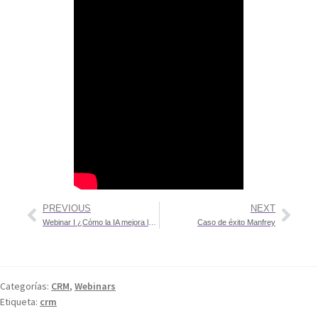
PREVIOUS
NEXT
Webinar I ¿Cómo la IA mejora la atención en los centros de salud?
Caso de éxito Manfrey
Categorías:
CRM
,
Webinars
Etiqueta:
crm